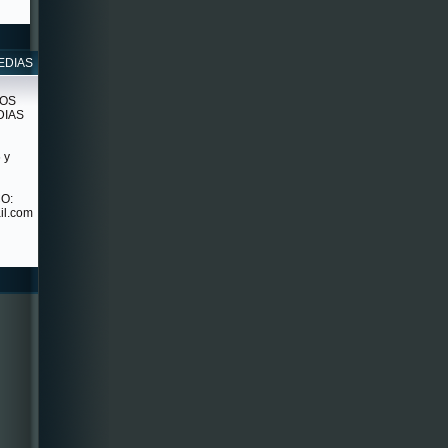
EDIAS
ROS
DIAS
 y
O:
il.com