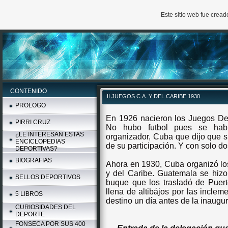
Este sitio web fue crea
CONTENIDO
II JUEGOS C.A. Y DEL CARIBE 1930
PROLOGO
En 1926 nacieron los Juegos Dep
PIRRI CRUZ
No hubo futbol pues se hab
¿LE INTERESAN ESTAS
organizador, Cuba que dijo que s
ENCICLOPEDIAS
de su participación. Y con solo do
DEPORTIVAS?
BIOGRAFIAS
Ahora en 1930, Cuba organizó lo
y del Caribe. Guatemala se hizo 
SELLOS DEPORTIVOS
buque que los trasladó de Puert
llena de altibájos por las incle
5 LIBROS
destino un día antes de la inaugu
CURIOSIDADES DEL
DEPORTE
FONSECA POR SUS 400