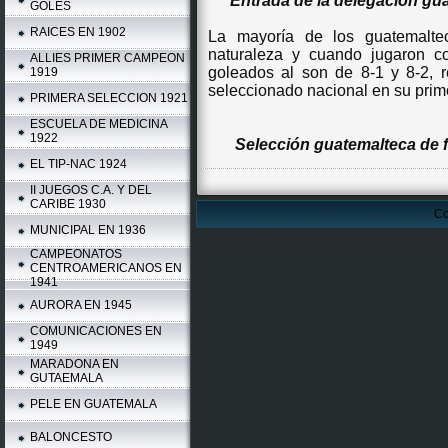
Entrada de la delegación gu
GOLES
RAICES EN 1902
La mayoría de los guatemalte
naturaleza y cuando jugaron co
ALLIES PRIMER CAMPEON
goleados al son de 8-1 y 8-2, r
1919
seleccionado nacional en su primer
PRIMERA SELECCION 1921
ESCUELA DE MEDICINA
1922
Selección guatemalteca de f
EL TIP-NAC 1924
II JUEGOS C.A. Y DEL
CARIBE 1930
Co
MUNICIPAL EN 1936
CAMPEONATOS
CENTROAMERICANOS EN
1941
AURORA EN 1945
COMUNICACIONES EN
1949
MARADONA EN
GUTAEMALA
PELE EN GUATEMALA
BALONCESTO