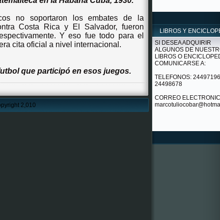
atemalteca en la Habana Cuba, 1930.
cos no soportaron los embates de la
ntra Costa Rica y El Salvador, fueron
LIBROS Y ENCICLOP
espectivamente. Y eso fue todo para el
SI DESEA ADQUIRIR
a cita oficial a nivel internacional.
ALGUNOS DE NUEST
LIBROS O ENCICLOPE
COMUNICARSE A:
utbol que participó en esos juegos.
TELEFONOS: 24497196
24498678
CORREO ELECTRONIC
marcotuliocobar@hotma
pyright 2,010