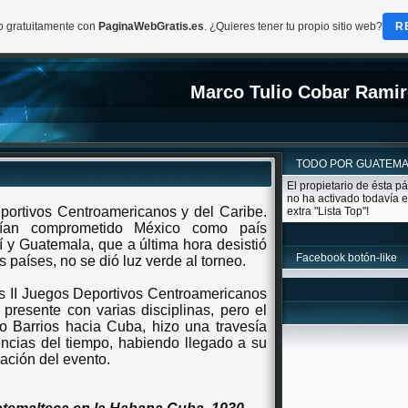
do gratuitamente con
PaginaWebGratis.es
. ¿Quieres tener tu propio sitio web?
R
Marco Tulio Cobar Ramir
TODO POR GUATEM
El propietario de ésta p
no ha activado todavía e
ortivos Centroamericanos y del Caribe.
extra "Lista Top"!
ían comprometido México como país
í y Guatemala, que a última hora desistió
Facebook botón-like
s países, no se dió luz verde al torneo.
s II Juegos Deportivos Centroamericanos
presente con varias disciplinas, pero el
o Barrios hacia Cuba, hizo una travesía
mencias del tiempo, habiendo llegado a su
ración del evento.