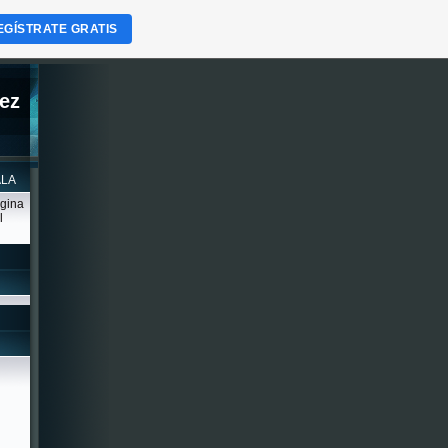
EGÍSTRATE GRATIS
ez
ALA
ágina
l